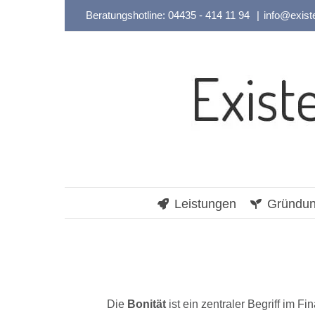
Zum
Beratungshotline:
04435 - 414 11 94
|
info@exist
Inhalt
springen
Leistungen
Gründun
Die
Bonität
ist ein zentraler Begriff im F