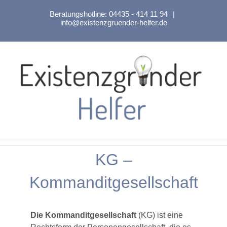
Zum
Beratungshotline:
04435 - 414 11 94
|
Inhalt
info@existenzgruender-helfer.de
springen
KG –
Kommanditgesellschaft
Die Kommanditgesellschaft
(KG) ist eine