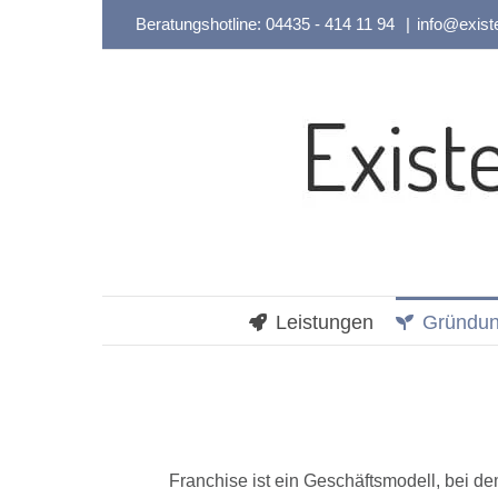
Zum
Beratungshotline:
04435 - 414 11 94
|
info@exist
Inhalt
springen
Leistungen
Gründun
Franchise ist ein Geschäftsmodell, bei