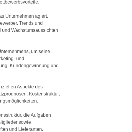
ettbewerbsvorteile.
as Unternehmen agiert,
bewerber, Trends und
l und Wachstumsaussichten
Unternehmens, um seine
rketing- und
cklung, Kundengewinnung und
anziellen Aspekte des
zprognosen, Kostenstruktur,
ungsmöglichkeiten.
nsstruktur, die Aufgaben
itglieder sowie
ten und Lieferanten.