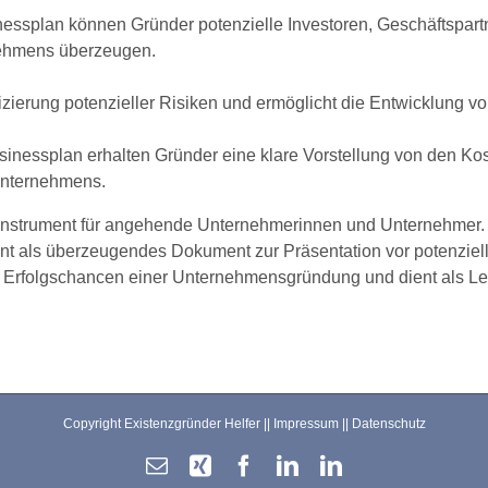
essplan können Gründer potenzielle Investoren, Geschäftspartn
nehmens überzeugen.
ifizierung potenzieller Risiken und ermöglicht die Entwicklung v
usinessplan erhalten Gründer eine klare Vorstellung von den 
Unternehmens.
s Instrument für angehende Unternehmerinnen und Unternehmer.
nt als überzeugendes Dokument zur Präsentation vor potenziell
e Erfolgschancen einer Unternehmensgründung und dient als Lei
Copyright Existenzgründer Helfer ||
Impressum
||
Datenschutz
E-
Xing
Facebook
LinkedIn
LinkedIn
Mail