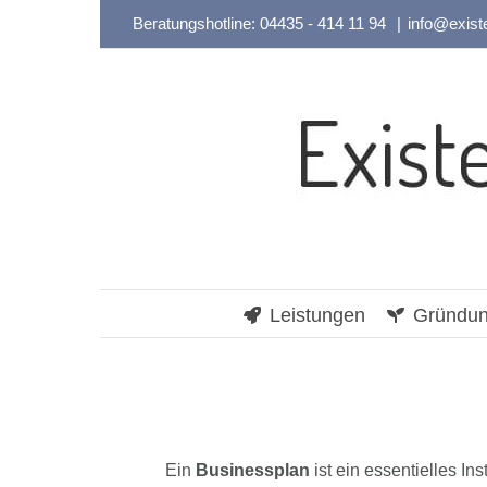
Zum
Beratungshotline:
04435 - 414 11 94
|
info@exist
Inhalt
springen
Leistungen
Gründun
Ein
Businessplan
ist ein essentielles 