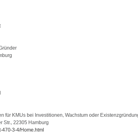
t
 Gründer
amburg
H
en für KMUs bei Investitionen, Wachstum oder Existenzgründu
er Str., 22305 Hamburg
t-470-3-4/Home.html