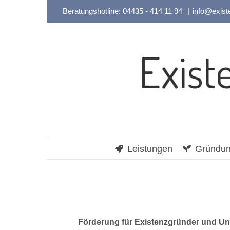
Zum
Beratungshotline:
04435 - 414 11 94
|
info@exist
Inhalt
springen
Leistungen
Gründun
Förderung für Existenzgründer und 