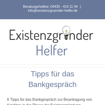
Zum
Beratungshotline:
04435 - 414 11 94
|
Inhalt
info@existenzgruender-helfer.de
springen
Tipps für das
Bankgespräch
6 Tipps für das Bankgespräch zur Beantragung von