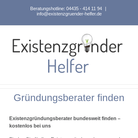
Zum
Beratungshotline:
04435 - 414 11 94
|
Inhalt
info@existenzgruender-helfer.de
springen
Gründungsberater finden
Existenzgründungsberater bundesweit finden –
kostenlos bei uns