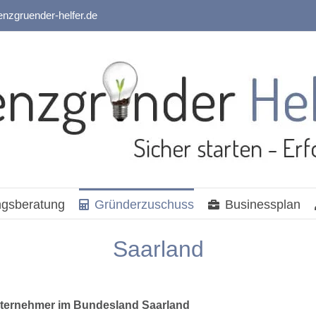
enzgruender-helfer.de
gsberatung
Gründerzuschuss
Businessplan
Saarland
nternehmer im Bundesland Saarland