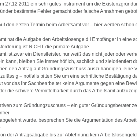
27.12.2011 ein sehr gutes Instrument um die Existenzgründung a
gründer bestimmte Fehler gemacht oder falsche Annahmen getrof
 auf den ersten Termin beim Arbeitsamt vor – hier werden scho
mt hat die Aufgabe den Arbeitslosengeld I Empfänger in eine soz
sförderung ist NICHT die primäre Aufgabe
t ist zwar ein Dienstleister, nur weiß das nicht jeder oder ver
 kann, bleiben Sie immer höflich, sachlich und zielorientiert d
t ihnen den Antrag auf Gründungszuschuss auszuhändigen, eine
zulässig – notfalls bitten Sie um eine schriftliche Bestätigung d
gut vor das ihr Sachbearbeiter keine Argumente gegen eine Bewi
nder die schwere Vermittelbarkeit durch das Arbeitsamt aufzuz
rnativen zum Gründungzuschuss – ein guter Gründungsberater zei
nfrei
abgelehnt wurde, besprechen Sie die Argumentation des Arbei
e
von der Antragsabgabe bis zur Ablehnung kein Arbeitslosengeld b