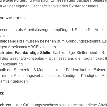
weiterte Förderung wird nach Ermessen des Sachbearbeiters ge
keit der eigenen Geschäftstätigkeit des Existenzgründers.
ungszuschuss:
en sein als Arbeitslosengeldempfänger I. Sollten Sie Arbeitsl
lten.
tslosengeld I
müssen bestehen zum Gründungszeitpunkt. Es r
gen Arbeitsamt/ ARGE zu stellen.
rch eine
Fachkundige Stelle
. Fachkundige Stellen sind z.B.
es Geschäftskonzeptes – Businessplans die Tragfähigkeit Ihr
inanzplanung.
halb der Sperrzeit – 3 Monate – keine Fördermittel zur Existen
die ihr Anstellungsverhältnis selbst kündigen. Kündigt der Arb
samt eingetragen.
ss:
schuss
– der Gründungszuschuss wird ohne steuerliche Abz