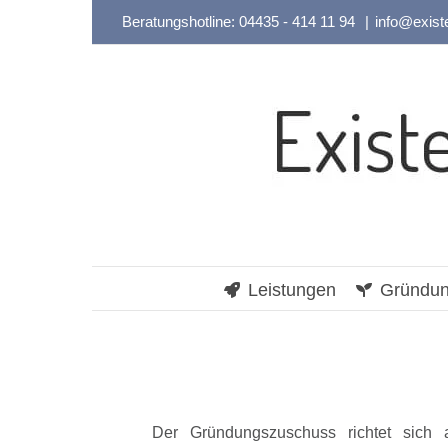
Zum
Beratungshotline:
04435 - 414 11 94
|
info@exist
Inhalt
springen
Leistungen
Gründun
Der Gründungszuschuss richtet sich 