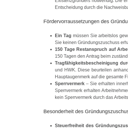
Existenzgründers notwendig. Die er
Entscheidung durch die Nachweisbar
Fördervorraussetzungen des Gründ
Ein Tag
müssen Sie arbeitslos gewes
Sie keinen Gründungszuschuss erha
150 Tage Restanspruch auf Arbei
150 Tagen den Antrag beim zuständi
Tragfähigkeitsbescheinigung du
und HWK. Diese beurteilen anhand d
Hauptaugenmerk auf die gesamte F
Sperrvermerk
– Sie erhalten inner
Sperrvermerk erhalten Arbeitnehmer 
kein Sperrvermerk durch das Arbeit
Besonderheit des Gründungszuschu
Steuerfreiheit des Gründungszu