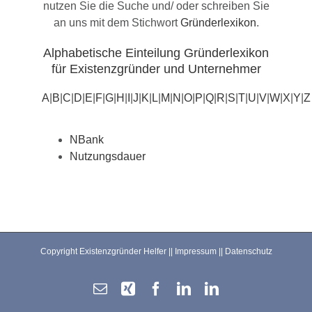
nutzen Sie die Suche und/ oder schreiben Sie
an uns mit dem Stichwort
Gründerlexikon
.
Alphabetische Einteilung Gründerlexikon
für Existenzgründer und Unternehmer
A
|
B
|
C
|
D
|
E
|
F
|
G
|
H
|
I
|
J
|
K
|
L
|
M
|
N
|
O
|
P
|
Q
|
R
|
S
|
T
|
U
|
V
|
W
|
X
|
Y
|
Z
NBank
Nutzungsdauer
Copyright Existenzgründer Helfer ||
Impressum
||
Datenschutz
E-
Xing
Facebook
LinkedIn
LinkedIn
Mail