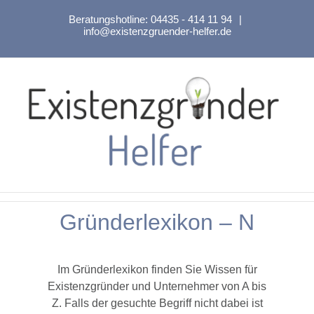
Zum
Beratungshotline:
04435 - 414 11 94
|
Inhalt
info@existenzgruender-helfer.de
springen
Gründerlexikon – N
Im Gründerlexikon finden Sie Wissen für
Existenzgründer und Unternehmer von A bis
Z. Falls der gesuchte Begriff nicht dabei ist