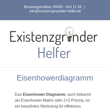
Zum
Beratungshotline:
04435 - 414 11 94
|
Inhalt
info@existenzgruender-helfer.de
springen
Eisenhowerdiagramm
Das
Eisenhower-Diagramm
, auch bekannt
als Eisenhower-Matrix oder 2×2-Prinzip, ist
ein bewährtes Werkzeug für effektives