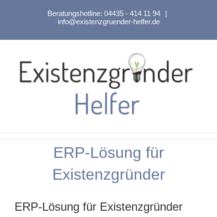
Zum
Beratungshotline:
04435 - 414 11 94
|
Inhalt
info@existenzgruender-helfer.de
springen
ERP-Lösung für
Existenzgründer
ERP-Lösung für Existenzgründer