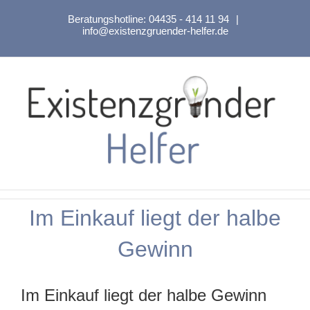
Zum
Beratungshotline:
04435 - 414 11 94
|
Inhalt
info@existenzgruender-helfer.de
springen
Im Einkauf liegt der halbe
Gewinn
Im Einkauf liegt der halbe Gewinn