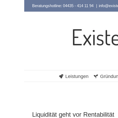
Zum
Beratungshotline:
04435 - 414 11 94
|
info@exist
Inhalt
springen
Leistungen
Gründun
Liquidität geht vor Rentabilität