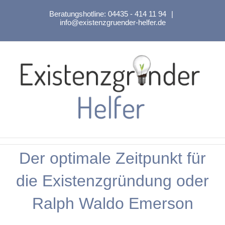
Zum
Beratungshotline:
04435 - 414 11 94
|
Inhalt
info@existenzgruender-helfer.de
springen
Der optimale Zeitpunkt für
die Existenzgründung oder
Ralph Waldo Emerson