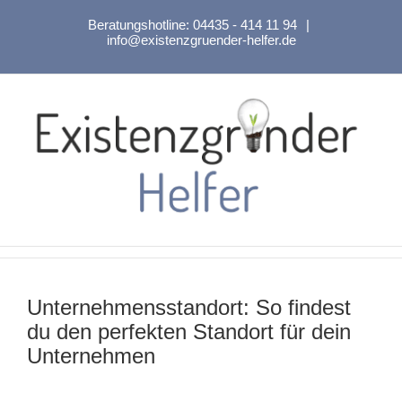
Zum
Beratungshotline:
04435 - 414 11 94
|
Inhalt
info@existenzgruender-helfer.de
springen
Unternehmensstandort: So findest
du den perfekten Standort für dein
Unternehmen