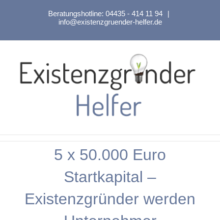
Zum
Beratungshotline:
04435 - 414 11 94
|
Inhalt
info@existenzgruender-helfer.de
springen
5 x 50.000 Euro
Startkapital –
Existenzgründer werden