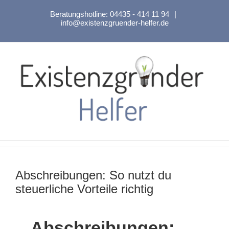
Zum
Beratungshotline:
04435 - 414 11 94
|
Inhalt
info@existenzgruender-helfer.de
springen
Abschreibungen: So nutzt du
steuerliche Vorteile richtig
Abschreibungen: