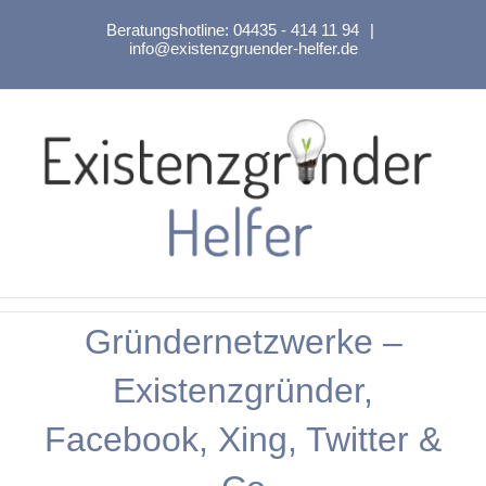
Zum
Beratungshotline:
04435 - 414 11 94
|
Inhalt
info@existenzgruender-helfer.de
springen
Gründernetzwerke –
Existenzgründer,
Facebook, Xing, Twitter &