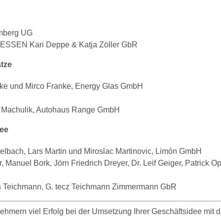
omberg UG
sHESSEN Kari Deppe & Katja Zöller GbR
ätze
ke und Mirco Franke, Energy Glas GmbH
ael Machulik, Autohaus Range GmbH
dee
sselbach, Lars Martin und Miroslac Martinovic, Limón GmbH
, Manuel Bork, Jörn Friedrich Dreyer, Dr. Leif Geiger, Patrick
s Teichmann, G. tecz Teichmann Zimmermann GbR
hmern viel Erfolg bei der Umsetzung Ihrer Geschäftsidee mit 