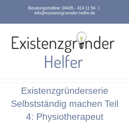
Zum
Beratungshotline:
04435 - 414 11 94
|
Inhalt
info@existenzgruender-helfer.de
springen
Existenzgründerserie
Selbstständig machen Teil
4: Physiotherapeut