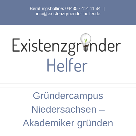
Zum
Beratungshotline:
04435 - 414 11 94
|
Inhalt
info@existenzgruender-helfer.de
springen
Gründercampus
Niedersachsen –
Akademiker gründen