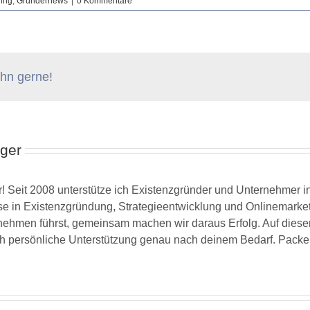
ing
,
Gründernews
|
0 Kommentare
 ihn gerne!
ger
! Seit 2008 unterstütze ich Existenzgründer und Unternehmer i
ise in Existenzgründung, Strategieentwicklung und Onlinemarketi
hmen führst, gemeinsam machen wir daraus Erfolg. Auf dieser Se
ch persönliche Unterstützung genau nach deinem Bedarf. Packen