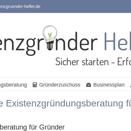
enzgruender-helfer.de
gsberatung
Gründerzuschuss
Businessplan
e Existenzgründungsberatung f
beratung für Gründer