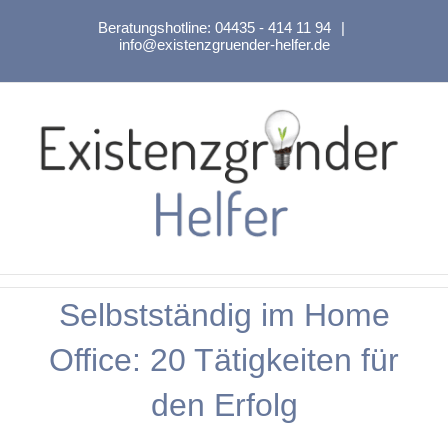
Zum
Beratungshotline:
04435 - 414 11 94
|
Inhalt
info@existenzgruender-helfer.de
springen
Selbstständig im Home
Office: 20 Tätigkeiten für
den Erfolg