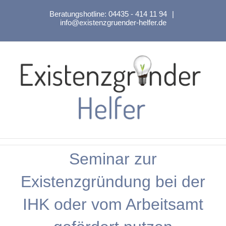
Zum
Beratungshotline:
04435 - 414 11 94
|
Inhalt
info@existenzgruender-helfer.de
springen
Seminar zur
Existenzgründung bei der
IHK oder vom Arbeitsamt