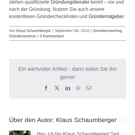
stehen qualifizierte
Gründungsberater
bereit – vor und
nach der Gründung. Nutzen Sie auch unsere
kostenfreien Gründerchecklisten und
Gründerratgeber
.
Von
Klaus Schaumberger
|
September 5th, 2010
|
Gründercoaching
,
Gründerseminar
|
0 Kommentare
Ein wertvoller Artikel - dann teilen Sie ihn
gerne!
Facebook
X
LinkedIn
WhatsApp
E-
Mail
Über den Autor:
Klaus Schaumberger
Hey, ich bin Klaus Schaumberger! Seit