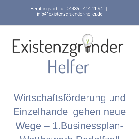
Zum
Beratungshotline:
04435 - 414 11 94
|
Inhalt
info@existenzgruender-helfer.de
springen
Wirtschaftsförderung und
Einzelhandel gehen neue
Wege – 1.Businessplan-