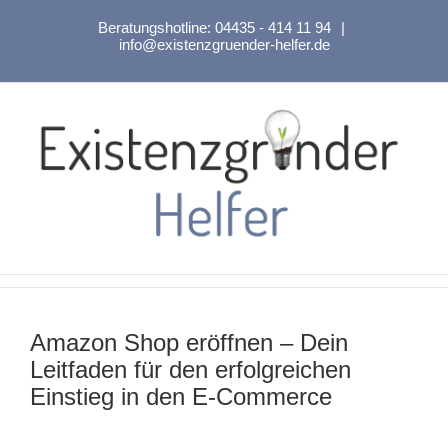
Zum
Beratungshotline:
04435 - 414 11 94
|
Inhalt
info@existenzgruender-helfer.de
springen
Amazon Shop eröffnen – Dein
Leitfaden für den erfolgreichen
Einstieg in den E-Commerce