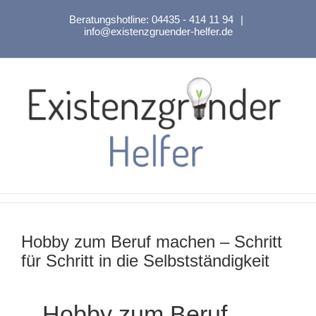
Zum
Beratungshotline:
04435 - 414 11 94
|
Inhalt
info@existenzgruender-helfer.de
springen
Hobby zum Beruf machen – Schritt
für Schritt in die Selbstständigkeit
Hobby zum Beruf