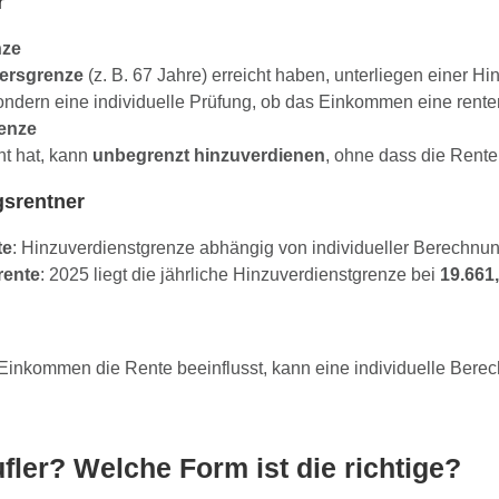
r
nze
tersgrenze
(z. B. 67 Jahre) erreicht haben, unterliegen einer Hi
sondern eine individuelle Prüfung, ob das Einkommen eine rent
renze
ht hat, kann
unbegrenzt hinzuverdienen
, ohne dass die Rent
gsrentner
te
: Hinzuverdienstgrenze abhängig von individueller Berechnu
rente
: 2025 liegt die jährliche Hinzuverdienstgrenze bei
19.661
ein Einkommen die Rente beeinflusst, kann eine individuelle Ber
fler? Welche Form ist die richtige?