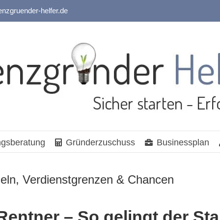
enzgruender-helfer.de
gsberatung
Gründerzuschuss
Businessplan
geln, Verdienstgrenzen & Chancen
Rentner – So gelingt der Star