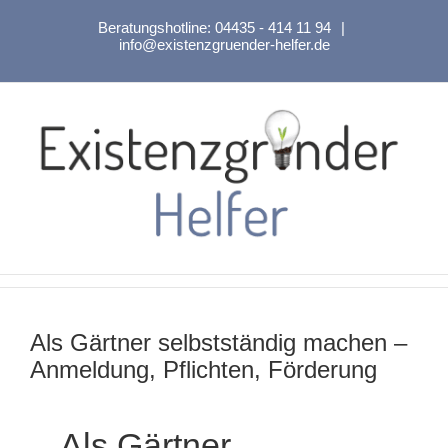
Zum
Beratungshotline:
04435 - 414 11 94
|
Inhalt
info@existenzgruender-helfer.de
springen
Als Gärtner selbstständig machen –
Anmeldung, Pflichten, Förderung
Als Gärtner